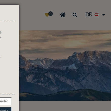
0
DE
ge
e
r
,
wenden