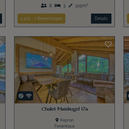
2
8
3
125m
4.4/5 -
7
Bewertungen
Details
Chalet Maiskogel 17a
Kaprun
Ferienhaus