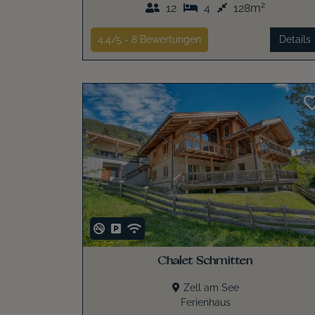
2
12
4
128m
4.4/5 -
8
Bewertungen
Details
Chalet Schmitten
Zell am See
Ferienhaus