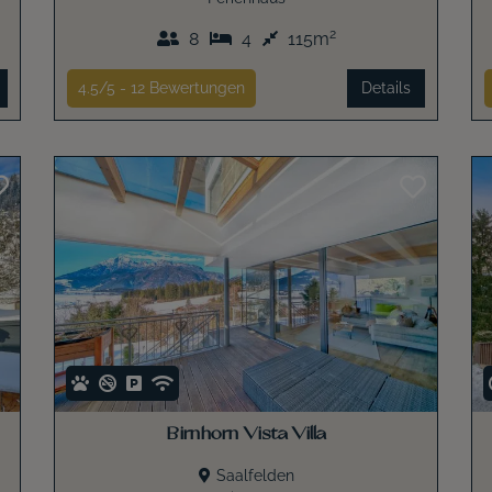
2
8
4
115m
4.5/5 -
12
Bewertungen
Details
Birnhorn Vista Villa
Saalfelden