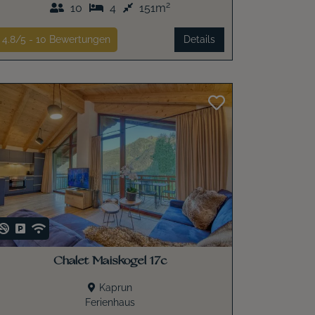
2
10
4
151m
4.8/5 -
10
Bewertungen
Details
Chalet Maiskogel 17c
Kaprun
Ferienhaus