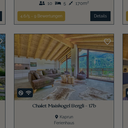
2
10
5
170m
4.6/5 -
9
Bewertungen
Details
Chalet Maiskogel Bergli - 17b
Kaprun
Ferienhaus