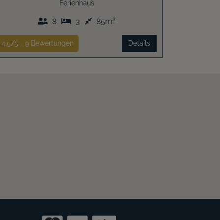
Ferienhaus
2
8
3
85m
4.5/5 -
9
Bewertungen
Details