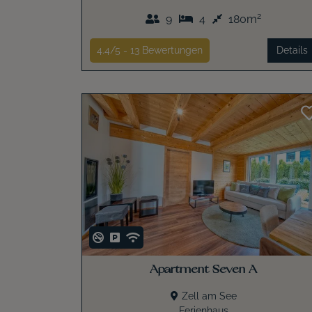
2
9
4
180m
4.4/5 -
13
Bewertungen
Details
Apartment Seven A
Zell am See
Ferienhaus