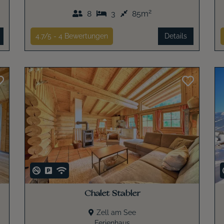
2
8
3
85m
4.7/5 -
4
Bewertungen
Details
Chalet Stabler
Zell am See
Ferienhaus