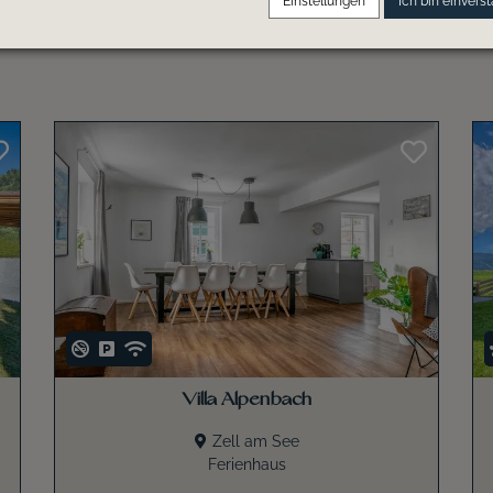
Einstellungen
Ich bin einvers
Villa Alpenbach
Zell am See
Ferienhaus