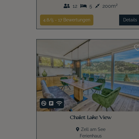
2
12
5
200m
4.8/5 -
17
Bewertungen
Details
Chalet Lake View
Zell am See
Ferienhaus