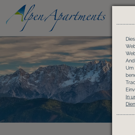
U
Dies
Webs
Webs
And
Um 
benö
Tra
Einv
In 
Dien