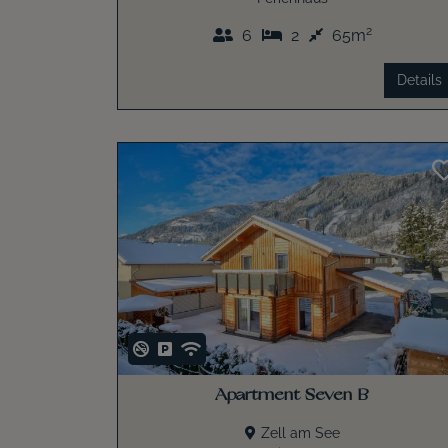
2
6
2
65m
Details
Apartment Seven B
Zell am See