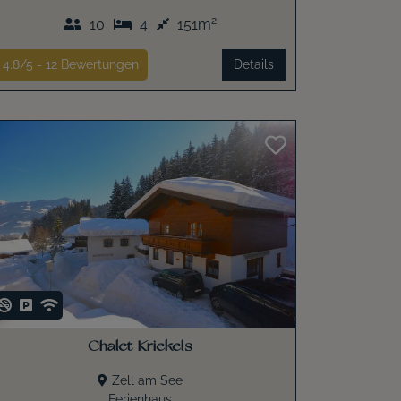
2
10
4
151m
4.8/5 -
12
Bewertungen
Details
Chalet Kriekels
Zell am See
Ferienhaus