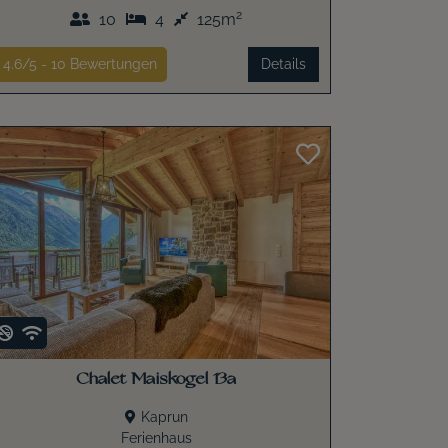
2
10
4
125m
4.6/5 -
10
Bewertungen
Details
Chalet Maiskogel 13a
Kaprun
Ferienhaus